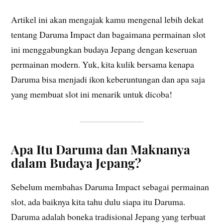
Artikel ini akan mengajak kamu mengenal lebih dekat
tentang Daruma Impact dan bagaimana permainan slot
ini menggabungkan budaya Jepang dengan keseruan
permainan modern. Yuk, kita kulik bersama kenapa
Daruma bisa menjadi ikon keberuntungan dan apa saja
yang membuat slot ini menarik untuk dicoba!
Apa Itu Daruma dan Maknanya
dalam Budaya Jepang?
Sebelum membahas Daruma Impact sebagai permainan
slot, ada baiknya kita tahu dulu siapa itu Daruma.
Daruma adalah boneka tradisional Jepang yang terbuat