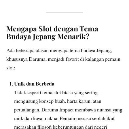
Mengapa Slot dengan Tema
Budaya Jepang Menarik?
Ada beberapa alasan mengapa tema budaya Jepang,
khususnya Daruma, menjadi favorit di kalangan pemain
slot:
Unik dan Berbeda
Tidak seperti tema slot biasa yang sering
mengusung konsep buah, harta karun, atau
petualangan, Daruma Impact membawa nuansa yang
unik dan kaya makna. Pemain merasa seolah ikut
merasakan filosofi keberuntungan dari negeri