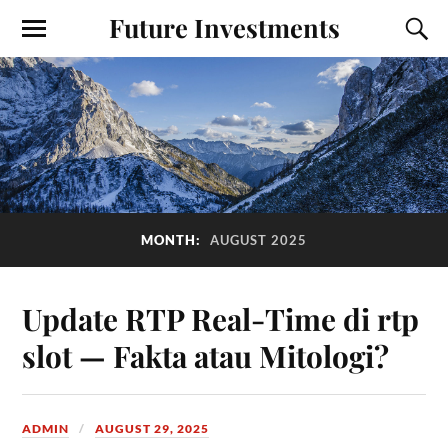
Future Investments
MONTH:
AUGUST 2025
Update RTP Real-Time di rtp
slot — Fakta atau Mitologi?
ADMIN
AUGUST 29, 2025