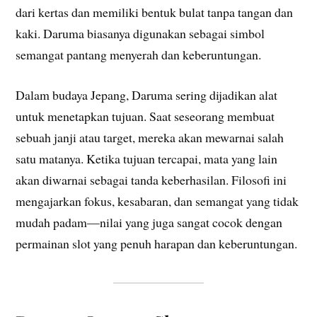
dari kertas dan memiliki bentuk bulat tanpa tangan dan
kaki. Daruma biasanya digunakan sebagai simbol
semangat pantang menyerah dan keberuntungan.
Dalam budaya Jepang, Daruma sering dijadikan alat
untuk menetapkan tujuan. Saat seseorang membuat
sebuah janji atau target, mereka akan mewarnai salah
satu matanya. Ketika tujuan tercapai, mata yang lain
akan diwarnai sebagai tanda keberhasilan. Filosofi ini
mengajarkan fokus, kesabaran, dan semangat yang tidak
mudah padam—nilai yang juga sangat cocok dengan
permainan slot yang penuh harapan dan keberuntungan.