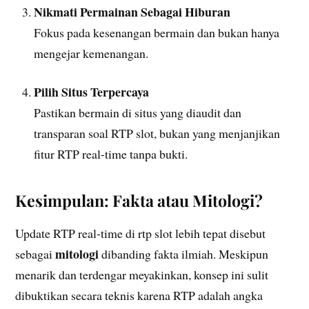
Nikmati Permainan Sebagai Hiburan
Fokus pada kesenangan bermain dan bukan hanya
mengejar kemenangan.
Pilih Situs Terpercaya
Pastikan bermain di situs yang diaudit dan
transparan soal RTP slot, bukan yang menjanjikan
fitur RTP real-time tanpa bukti.
Kesimpulan: Fakta atau Mitologi?
Update RTP real-time di rtp slot lebih tepat disebut
mitologi
sebagai
dibanding fakta ilmiah. Meskipun
menarik dan terdengar meyakinkan, konsep ini sulit
dibuktikan secara teknis karena RTP adalah angka