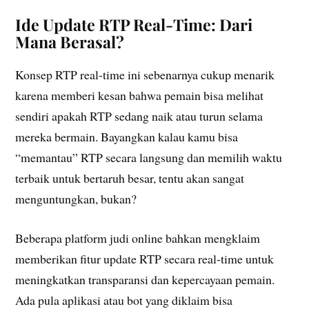
Ide Update RTP Real-Time: Dari
Mana Berasal?
Konsep RTP real-time ini sebenarnya cukup menarik
karena memberi kesan bahwa pemain bisa melihat
sendiri apakah RTP sedang naik atau turun selama
mereka bermain. Bayangkan kalau kamu bisa
“memantau” RTP secara langsung dan memilih waktu
terbaik untuk bertaruh besar, tentu akan sangat
menguntungkan, bukan?
Beberapa platform judi online bahkan mengklaim
memberikan fitur update RTP secara real-time untuk
meningkatkan transparansi dan kepercayaan pemain.
Ada pula aplikasi atau bot yang diklaim bisa