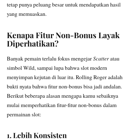
tetap punya peluang besar untuk mendapatkan hasil
yang memuaskan.
Kenapa Fitur Non-Bonus Layak
Diperhatikan?
Banyak pemain terlalu fokus mengejar
Scatter
atau
simbol Wild, sampai lupa bahwa slot modern
menyimpan kejutan di luar itu. Rolling Roger adalah
bukti nyata bahwa fitur non-bonus bisa jadi andalan.
Berikut beberapa alasan mengapa kamu sebaiknya
mulai memperhatikan fitur-fitur non-bonus dalam
permainan slot:
1.
Lebih Konsisten