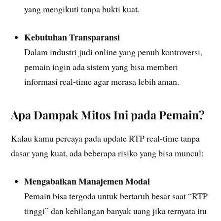
yang mengikuti tanpa bukti kuat.
Kebutuhan Transparansi
Dalam industri judi online yang penuh kontroversi,
pemain ingin ada sistem yang bisa memberi
informasi real-time agar merasa lebih aman.
Apa Dampak Mitos Ini pada Pemain?
Kalau kamu percaya pada update RTP real-time tanpa
dasar yang kuat, ada beberapa risiko yang bisa muncul:
Mengabaikan Manajemen Modal
Pemain bisa tergoda untuk bertaruh besar saat “RTP
tinggi” dan kehilangan banyak uang jika ternyata itu