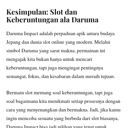
Kesimpulan: Slot dan
Keberuntungan ala Daruma
Daruma Impact adalah perpaduan apik antara budaya
Jepang dan dunia slot online yang modern. Melalui
simbol Daruma yang sarat makna, permainan ini
mengajak kita bukan hanya untuk mencari
keberuntungan, tapi juga mengingat pentingnya
semangat, fokus, dan kesabaran dalam meraih tujuan.
Bermain slot memang soal keberuntungan, tapi juga
soal bagaimana kita menikmati setiap prosesnya dengan
cara yang menyenangkan dan bermakna. Jadi, jika kamu
ingin mencoba sesuatu yang berbeda dari slot biasanya,
Daruma Impact bisa jadi pilihan yang tepat untuk