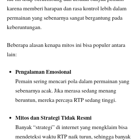
karena memberi harapan dan rasa kontrol lebih dalam
permainan yang sebenarnya sangat bergantung pada
keberuntungan.
Beberapa alasan kenapa mitos ini bisa populer antara
lain:
Pengalaman Emosional
Pemain sering mencari pola dalam permainan yang
sebenarnya acak. Jika merasa sedang menang
beruntun, mereka percaya RTP sedang tinggi.
Mitos dan Strategi Tidak Resmi
Banyak “strategi” di internet yang mengklaim bisa
mendeteksi waktu RTP naik turun, sehingga banyak