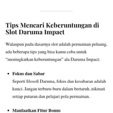
Tips Mencari Keberuntungan di
Slot Daruma Impact
Walaupun pada dasarnya slot adalah permainan peluang,
ada beberapa tips yang bisa kamu coba untuk
“meningkatkan keberuntungan” ala Daruma Impact:
Fokus dan Sabar
Seperti filosofi Daruma, fokus dan kesabaran adalah
kunci. Jangan terburu-buru dalam bertaruh, nikmati
setiap putaran dan pelajari pola permainan.
Manfaatkan Fitur Bonus