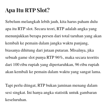
Apa Itu RTP Slot?
Sebelum melangkah lebih jauh, kita harus paham dulu
apa itu RTP slot. Secara teori, RTP adalah angka yang
menunjukkan berapa persen dari total taruhan yang akan
kembali ke pemain dalam jangka waktu panjang,
biasanya dihitung dari jutaan putaran. Misalnya, jika
sebuah game slot punya RTP 96%, maka secara teoritis
dari 100 ribu rupiah yang dipertaruhkan, 96 ribu rupiah
akan kembali ke pemain dalam waktu yang sangat lama.
Tapi perlu diingat, RTP bukan jaminan menang dalam
sesi singkat. Ini hanya angka statistik untuk gambaran
keseluruhan.