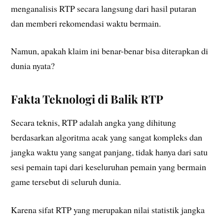
menganalisis RTP secara langsung dari hasil putaran
dan memberi rekomendasi waktu bermain.
Namun, apakah klaim ini benar-benar bisa diterapkan di
dunia nyata?
Fakta Teknologi di Balik RTP
Secara teknis, RTP adalah angka yang dihitung
berdasarkan algoritma acak yang sangat kompleks dan
jangka waktu yang sangat panjang, tidak hanya dari satu
sesi pemain tapi dari keseluruhan pemain yang bermain
game tersebut di seluruh dunia.
Karena sifat RTP yang merupakan nilai statistik jangka