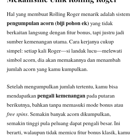
Hal yang membuat Rolling Roger menarik adalah sistem
pengumpulan acorn (biji pohon ek)
yang tidak
berkaitan langsung dengan fitur bonus, tapi justru jadi
sumber kemenangan utama. Cara kerjanya cukup
simpel: setiap kali Roger—si landak lucu—melewati
simbol acorn, dia akan memakannya dan menambah
jumlah acorn yang kamu kumpulkan.
Setelah mengumpulkan jumlah tertentu, kamu bisa
pengali kemenangan
mendapatkan
pada putaran
berikutnya, bahkan tanpa memasuki mode bonus atau
free spins
. Semakin banyak acorn dikumpulkan,
semakin tinggi pula peluang dapat pengali besar. Ini
berarti, walaupun tidak memicu fitur bonus klasik, kamu