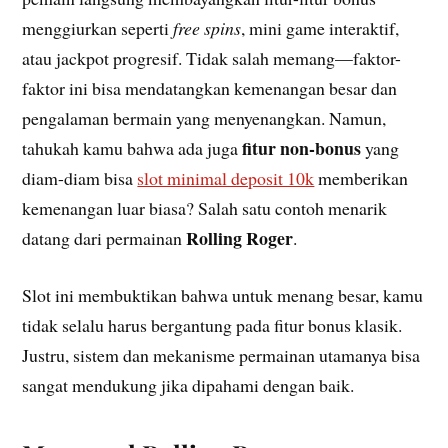
menggiurkan seperti
free spins
, mini game interaktif,
atau jackpot progresif. Tidak salah memang—faktor-
faktor ini bisa mendatangkan kemenangan besar dan
pengalaman bermain yang menyenangkan. Namun,
fitur non-bonus
tahukah kamu bahwa ada juga
yang
diam-diam bisa
slot minimal deposit 10k
memberikan
kemenangan luar biasa? Salah satu contoh menarik
Rolling Roger
datang dari permainan
.
Slot ini membuktikan bahwa untuk menang besar, kamu
tidak selalu harus bergantung pada fitur bonus klasik.
Justru, sistem dan mekanisme permainan utamanya bisa
sangat mendukung jika dipahami dengan baik.