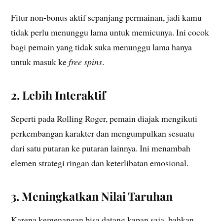
Fitur non-bonus aktif sepanjang permainan, jadi kamu
tidak perlu menunggu lama untuk memicunya. Ini cocok
bagi pemain yang tidak suka menunggu lama hanya
untuk masuk ke
free spins
.
2.
Lebih Interaktif
Seperti pada Rolling Roger, pemain diajak mengikuti
perkembangan karakter dan mengumpulkan sesuatu
dari satu putaran ke putaran lainnya. Ini menambah
elemen strategi ringan dan keterlibatan emosional.
3.
Meningkatkan Nilai Taruhan
Karena kemenangan bisa datang kapan saja, bahkan