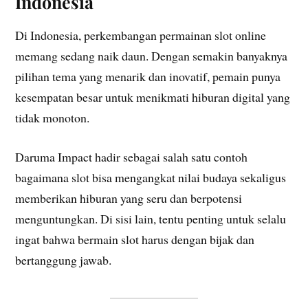
Indonesia
Di Indonesia, perkembangan permainan slot online
memang sedang naik daun. Dengan semakin banyaknya
pilihan tema yang menarik dan inovatif, pemain punya
kesempatan besar untuk menikmati hiburan digital yang
tidak monoton.
Daruma Impact hadir sebagai salah satu contoh
bagaimana slot bisa mengangkat nilai budaya sekaligus
memberikan hiburan yang seru dan berpotensi
menguntungkan. Di sisi lain, tentu penting untuk selalu
ingat bahwa bermain slot harus dengan bijak dan
bertanggung jawab.