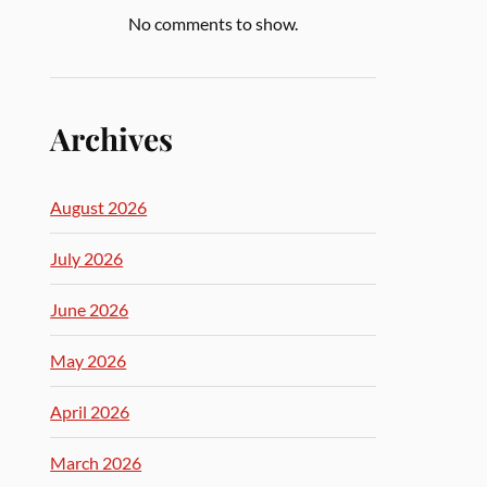
No comments to show.
Archives
August 2026
July 2026
June 2026
May 2026
April 2026
March 2026