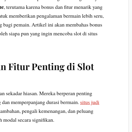
ne
, terutama karena bonus dan fitur menarik yang
ntuk memberikan pengalaman bermain lebih seru,
 bagi pemain. Artikel ini akan membahas bonus
oleh siapa pun yang ingin mencoba slot di situs
 Fitur Penting di Slot
kan sekadar hiasan. Mereka berperan penting
 dan memperpanjang durasi bermain.
situs judi
tambahan, pengali kemenangan, dan peluang
 modal secara signifikan.