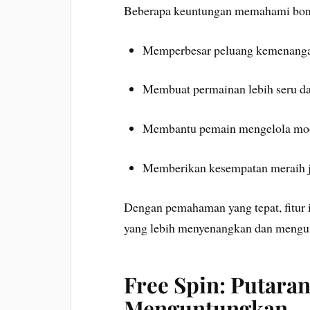
Beberapa keuntungan memahami bonu
Memperbesar peluang kemenang
Membuat permainan lebih seru dan
Membantu pemain mengelola modal
Memberikan kesempatan meraih ja
Dengan pemahaman yang tepat, fitur 
yang lebih menyenangkan dan mengu
Free Spin: Putaran
Menguntungkan