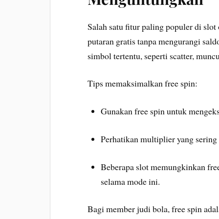
Salah satu fitur paling populer di slo
putaran gratis tanpa mengurangi saldo
simbol tertentu, seperti scatter, munc
Tips memaksimalkan free spin:
Gunakan free spin untuk mengekspl
Perhatikan multiplier yang serin
Beberapa slot memungkinkan free 
selama mode ini.
Bagi member judi bola, free spin ad