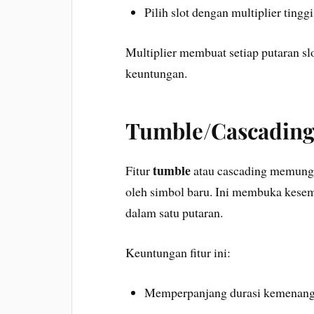
Pilih slot dengan multiplier ting
Multiplier membuat setiap putaran s
keuntungan.
Tumble/Cascading
tumble
Fitur
atau cascading memungk
oleh simbol baru. Ini membuka kes
dalam satu putaran.
Keuntungan fitur ini:
Memperpanjang durasi kemenanga