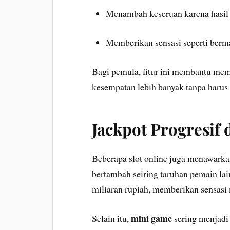
Menambah keseruan karena hasil s
Memberikan sensasi seperti berma
Bagi pemula, fitur ini membantu m
kesempatan lebih banyak tanpa haru
Jackpot Progresif
Beberapa slot online juga menawark
bertambah seiring taruhan pemain lain
miliaran rupiah, memberikan sensasi
mini game
Selain itu,
sering menjadi