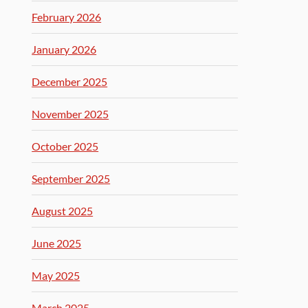
February 2026
January 2026
December 2025
November 2025
October 2025
September 2025
August 2025
June 2025
May 2025
March 2025