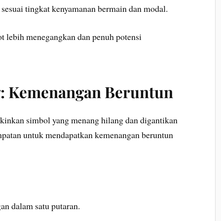
gi sesuai tingkat kenyamanan bermain dan modal.
lot lebih menegangkan dan penuh potensi
: Kemenangan Beruntun
inkan simbol yang menang hilang dan digantikan
empatan untuk mendapatkan kemenangan beruntun
n dalam satu putaran.