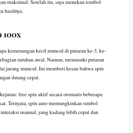
gan maksimal. Setelah itu, saya menekan tombol
u hasilnya.
o 100x
apa kemenangan kecil muncul di putaran ke-3, ke-
sebagian taruhan awal. Namun, memasuki putaran
ai jarang muncul. Ini memberi kesan bahwa spin
ngan datang cepat.
kejutan: free spin aktif secara otomatis beberapa
kat. Ternyata, spin auto memungkinkan simbol
nteraksi manual, yang kadang lebih cepat dan