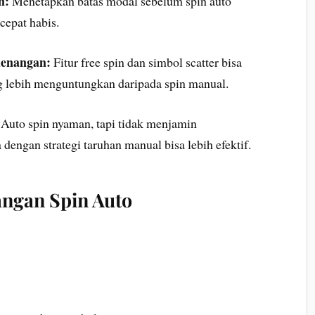
n:
Menetapkan batas modal sebelum spin auto
cepat habis.
menangan:
Fitur free spin dan simbol scatter bisa
ng lebih menguntungkan daripada spin manual.
Auto spin nyaman, tapi tidak menjamin
ngan strategi taruhan manual bisa lebih efektif.
ngan Spin Auto