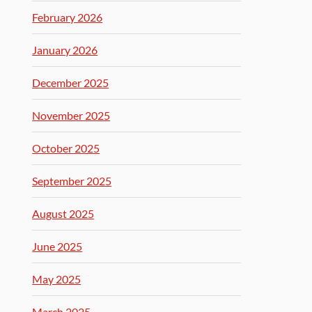
February 2026
January 2026
December 2025
November 2025
October 2025
September 2025
August 2025
June 2025
May 2025
March 2025