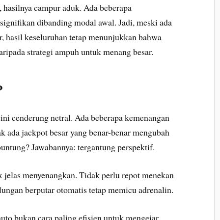
0, hasilnya campur aduk. Ada beberapa
 signifikan dibanding modal awal. Jadi, meski ada
 hasil keseluruhan tetap menunjukkan bahwa
daripada strategi ampuh untuk menang besar.
?
n ini cenderung netral. Ada beberapa kemenangan
ak ada jackpot besar yang benar-benar mengubah
 buntung? Jawabannya: tergantung perspektif.
x jelas menyenangkan. Tidak perlu repot menekan
ulungan berputar otomatis tetap memicu adrenalin.
uto bukan cara paling efisien untuk mengejar