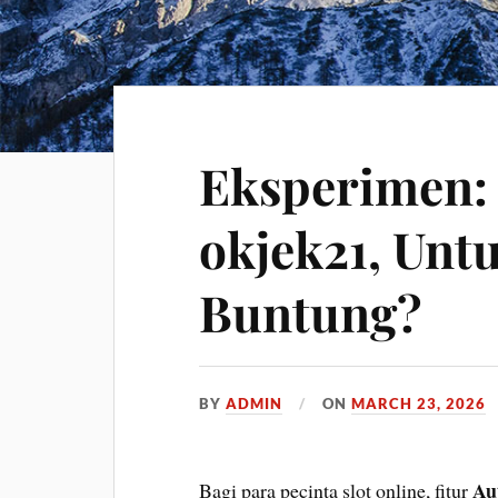
Eksperimen: 
okjek21, Unt
Buntung?
BY
ADMIN
ON
MARCH 23, 2026
Au
Bagi para pecinta slot online, fitur