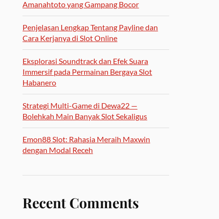
Amanahtoto yang Gampang Bocor
Penjelasan Lengkap Tentang Payline dan
Cara Kerjanya di Slot Online
Eksplorasi Soundtrack dan Efek Suara
Immersif pada Permainan Bergaya Slot
Habanero
Strategi Multi-Game di Dewa22 —
Bolehkah Main Banyak Slot Sekaligus
Emon88 Slot: Rahasia Meraih Maxwin
dengan Modal Receh
Recent Comments