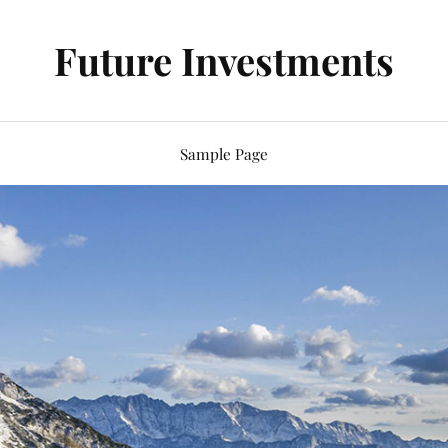
Future Investments
Sample Page