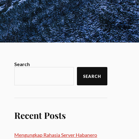
Search
SEARCH
Recent Posts
Mengungkap Rahasia Server Habanero