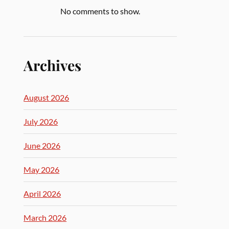
No comments to show.
Archives
August 2026
July 2026
June 2026
May 2026
April 2026
March 2026