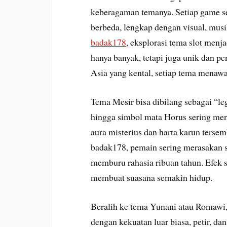
keberagaman temanya. Setiap game s
berbeda, lengkap dengan visual, musi
badak178
, eksplorasi tema slot menja
hanya banyak, tetapi juga unik dan p
Asia yang kental, setiap tema menaw
Tema Mesir bisa dibilang sebagai “le
hingga simbol mata Horus sering menj
aura misterius dan harta karun tersem
badak178, pemain sering merasakan s
memburu rahasia ribuan tahun. Efek s
membuat suasana semakin hidup.
Beralih ke tema Yunani atau Romawi,
dengan kekuatan luar biasa, petir, d