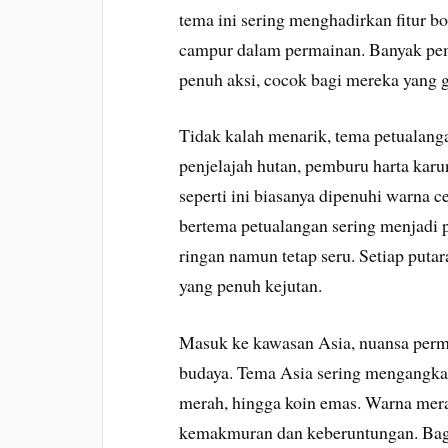
tema ini sering menghadirkan fitur b
campur dalam permainan. Banyak pema
penuh aksi, cocok bagi mereka yang g
Tidak kalah menarik, tema petualanga
penjelajah hutan, pemburu harta karun
seperti ini biasanya dipenuhi warna c
bertema petualangan sering menjadi p
ringan namun tetap seru. Setiap putar
yang penuh kejutan.
Masuk ke kawasan Asia, nuansa perma
budaya. Tema Asia sering mengangkat 
merah, hingga koin emas. Warna me
kemakmuran dan keberuntungan. Bagi 