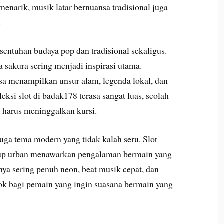
enarik, musik latar bernuansa tradisional juga
.
entuhan budaya pop dan tradisional sekaligus.
a sakura sering menjadi inspirasi utama.
sa menampilkan unsur alam, legenda lokal, dan
eksi slot di badak178 terasa sangat luas, seolah
a harus meninggalkan kursi.
juga tema modern yang tidak kalah seru. Slot
idup urban menawarkan pengalaman bermain yang
lnya sering penuh neon, beat musik cepat, dan
cok bagi pemain yang ingin suasana bermain yang