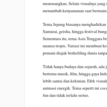
menenangkan. Selain visualnya yang m
menambah kenyamanan saat bermain
Tema Jepang biasanya menghadirkan s
Samurai, geisha, hingga festival bung
Sementara itu, tema Asia Tenggara bi
nuansa tropis. Variasi ini membuat kol
pemain diajak berkeliling dunia tanp
Tidak hanya budaya dan sejarah, ada 
bertema musik, film, hingga gaya h
lebih santai dan kekinian. Efek visua
animasi energik. Tema seperti ini co
fun dan tidak terlalu serius.