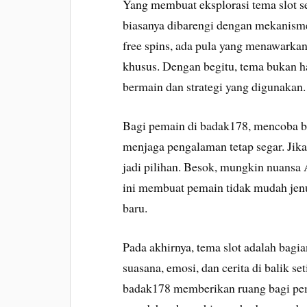
Yang membuat eksplorasi tema slot s
biasanya dibarengi dengan mekanism
free spins, ada pula yang menawarkan 
khusus. Dengan begitu, tema bukan ha
bermain dan strategi yang digunakan.
Bagi pemain di badak178, mencoba be
menjaga pengalaman tetap segar. Jika 
jadi pilihan. Besok, mungkin nuansa
ini membuat pemain tidak mudah jen
baru.
Pada akhirnya, tema slot adalah bagia
suasana, emosi, dan cerita di balik se
badak178 memberikan ruang bagi pem