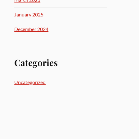
January 2025
December 2024
Categories
Uncategorized