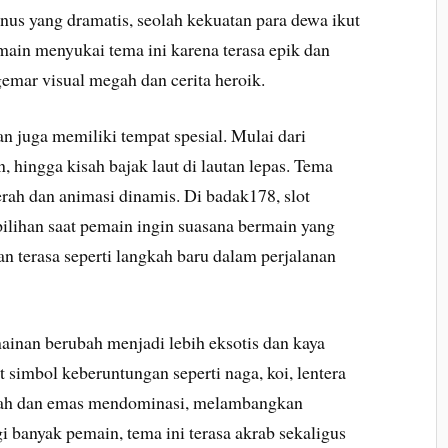
onus yang dramatis, seolah kekuatan para dewa ikut
in menyukai tema ini karena terasa epik dan
emar visual megah dan cerita heroik.
n juga memiliki tempat spesial. Mulai dari
, hingga kisah bajak laut di lautan lepas. Tema
erah dan animasi dinamis. Di badak178, slot
ilihan saat pemain ingin suasana bermain yang
an terasa seperti langkah baru dalam perjalanan
inan berubah menjadi lebih eksotis dan kaya
simbol keberuntungan seperti naga, koi, lentera
rah dan emas mendominasi, melambangkan
banyak pemain, tema ini terasa akrab sekaligus