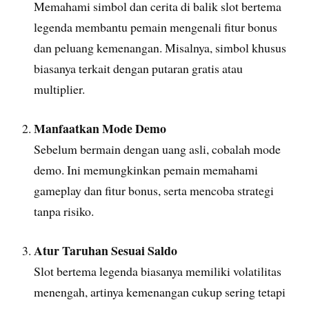
Memahami simbol dan cerita di balik slot bertema
legenda membantu pemain mengenali fitur bonus
dan peluang kemenangan. Misalnya, simbol khusus
biasanya terkait dengan putaran gratis atau
multiplier.
Manfaatkan Mode Demo
Sebelum bermain dengan uang asli, cobalah mode
demo. Ini memungkinkan pemain memahami
gameplay dan fitur bonus, serta mencoba strategi
tanpa risiko.
Atur Taruhan Sesuai Saldo
Slot bertema legenda biasanya memiliki volatilitas
menengah, artinya kemenangan cukup sering tetapi