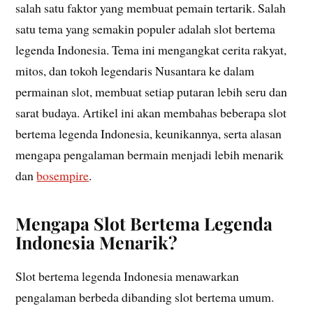
salah satu faktor yang membuat pemain tertarik. Salah
satu tema yang semakin populer adalah slot bertema
legenda Indonesia. Tema ini mengangkat cerita rakyat,
mitos, dan tokoh legendaris Nusantara ke dalam
permainan slot, membuat setiap putaran lebih seru dan
sarat budaya. Artikel ini akan membahas beberapa slot
bertema legenda Indonesia, keunikannya, serta alasan
mengapa pengalaman bermain menjadi lebih menarik
dan
bosempire
.
Mengapa Slot Bertema Legenda
Indonesia Menarik?
Slot bertema legenda Indonesia menawarkan
pengalaman berbeda dibanding slot bertema umum.