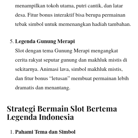
menampilkan tokoh utama, putri cantik, dan latar
desa. Fitur bonus interaktif bisa berupa permainan
tebak simbol untuk memenangkan hadiah tambahan.
Legenda Gunung Merapi
Slot dengan tema Gunung Merapi mengangkat
cerita rakyat seputar gunung dan makhluk mistis di
sekitarnya. Animasi lava, simbol makhluk mistis,
dan fitur bonus “letusan” membuat permainan lebih
dramatis dan menantang.
Strategi Bermain Slot Bertema
Legenda Indonesia
Pahami Tema dan Simbol