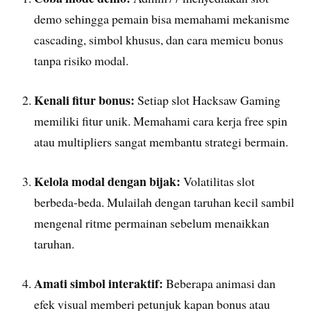
demo sehingga pemain bisa memahami mekanisme
cascading, simbol khusus, dan cara memicu bonus
tanpa risiko modal.
Kenali fitur bonus:
Setiap slot Hacksaw Gaming
memiliki fitur unik. Memahami cara kerja free spin
atau multipliers sangat membantu strategi bermain.
Kelola modal dengan bijak:
Volatilitas slot
berbeda-beda. Mulailah dengan taruhan kecil sambil
mengenal ritme permainan sebelum menaikkan
taruhan.
Amati simbol interaktif:
Beberapa animasi dan
efek visual memberi petunjuk kapan bonus atau