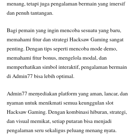
menang, tetapi juga pengalaman bermain yang imersif
dan penuh tantangan.
Bagi pemain yang ingin mencoba sesuatu yang baru,
memahami fitur dan strategi Hacksaw Gaming sangat
penting. Dengan tips seperti mencoba mode demo,
memahami fitur bonus, mengelola modal, dan
memperhatikan simbol interaktif, pengalaman bermain
di Admin77 bisa lebih optimal.
Admin77 menyediakan platform yang aman, lancar, dan
nyaman untuk menikmati semua keunggulan slot
Hacksaw Gaming. Dengan kombinasi hiburan, strategi,
dan visual memikat, setiap putaran bisa menjadi
pengalaman seru sekaligus peluang menang nyata.