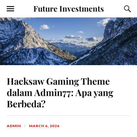
Future Investments
Hacksaw Gaming Theme
dalam Admin77: Apa yang
Berbeda?
ADMIN
MARCH 6, 2026