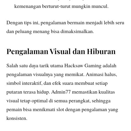
kemenangan berturut-turut mungkin muncul.
Dengan tips ini, pengalaman bermain menjadi lebih seru
dan peluang menang bisa dimaksimalkan.
Pengalaman Visual dan Hiburan
Salah satu daya tarik utama Hacksaw Gaming adalah
pengalaman visualnya yang memikat. Animasi halus,
simbol interaktif, dan efek suara membuat setiap
putaran terasa hidup. Admin77 memastikan kualitas
visual tetap optimal di semua perangkat, sehingga
pemain bisa menikmati slot dengan pengalaman yang
konsisten.