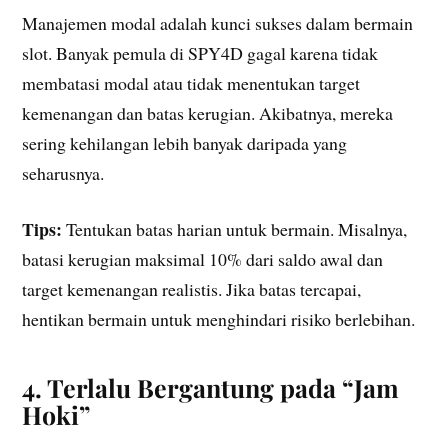
Manajemen modal adalah kunci sukses dalam bermain
slot. Banyak pemula di SPY4D gagal karena tidak
membatasi modal atau tidak menentukan target
kemenangan dan batas kerugian. Akibatnya, mereka
sering kehilangan lebih banyak daripada yang
seharusnya.
Tips:
Tentukan batas harian untuk bermain. Misalnya,
batasi kerugian maksimal 10% dari saldo awal dan
target kemenangan realistis. Jika batas tercapai,
hentikan bermain untuk menghindari risiko berlebihan.
4. Terlalu Bergantung pada “Jam
Hoki”