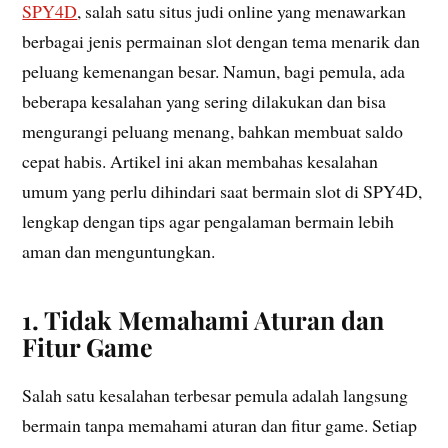
SPY4D
, salah satu situs judi online yang menawarkan
berbagai jenis permainan slot dengan tema menarik dan
peluang kemenangan besar. Namun, bagi pemula, ada
beberapa kesalahan yang sering dilakukan dan bisa
mengurangi peluang menang, bahkan membuat saldo
cepat habis. Artikel ini akan membahas kesalahan
umum yang perlu dihindari saat bermain slot di SPY4D,
lengkap dengan tips agar pengalaman bermain lebih
aman dan menguntungkan.
1. Tidak Memahami Aturan dan
Fitur Game
Salah satu kesalahan terbesar pemula adalah langsung
bermain tanpa memahami aturan dan fitur game. Setiap