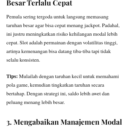
Besar Terlalu Cepat
Pemula sering tergoda untuk langsung memasang
taruhan besar agar bisa cepat menang jackpot. Padahal,
ini justru meningkatkan risiko kehilangan modal lebih
cepat. Slot adalah permainan dengan volatilitas tinggi,
artinya kemenangan bisa datang tiba-tiba tapi tidak
selalu konsisten.
Tips:
Mulailah dengan taruhan kecil untuk memahami
pola game, kemudian tingkatkan taruhan secara
bertahap. Dengan strategi ini, saldo lebih awet dan
peluang menang lebih besar.
3. Mengabaikan Manajemen Modal