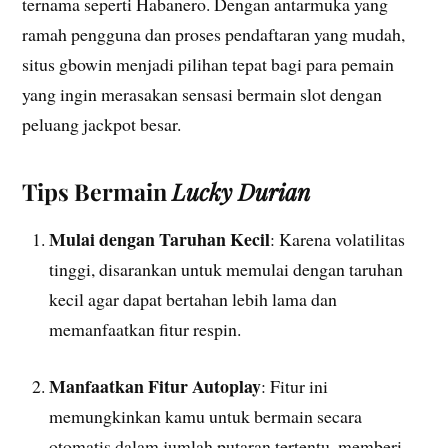
ternama seperti Habanero.
Dengan antarmuka yang
ramah pengguna dan proses pendaftaran yang mudah,
situs gbowin menjadi pilihan tepat bagi para pemain
yang ingin merasakan sensasi bermain slot dengan
peluang jackpot besar.
Tips Bermain
Lucky Durian
Mulai dengan Taruhan Kecil
:
Karena volatilitas
tinggi, disarankan untuk memulai dengan taruhan
kecil agar dapat bertahan lebih lama dan
memanfaatkan fitur respin.
Manfaatkan Fitur Autoplay
:
Fitur ini
memungkinkan kamu untuk bermain secara
otomatis dalam jumlah putaran tertentu, memberi