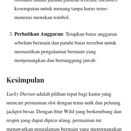
kesempatan untuk menang tanpa harus terus-
menerus menekan tombol.
Perhatikan Anggaran
:
Tetapkan batas anggaran
sebelum bermain dan patuhi batas tersebut untuk
memastikan pengalaman bermain yang
menyenangkan dan bertanggung jawab.
Kesimpulan
Lucky Durian
adalah pilihan tepat bagi kamu yang
mencari permainan slot dengan tema unik dan peluang
jackpot besar.
Dengan fitur Wild yang berkembang dan
respin yang dapat dipicu ulang, permainan ini
menawarkan pengalaman bermain yang menyenangkan