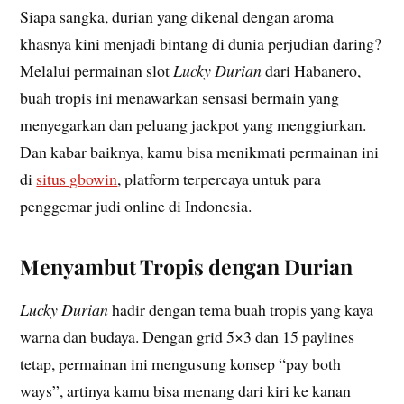
Siapa sangka, durian yang dikenal dengan aroma
khasnya kini menjadi bintang di dunia perjudian daring?
Melalui permainan slot
Lucky Durian
dari Habanero,
buah tropis ini menawarkan sensasi bermain yang
menyegarkan dan peluang jackpot yang menggiurkan.
Dan kabar baiknya, kamu bisa menikmati permainan ini
di
situs gbowin
, platform terpercaya untuk para
penggemar judi online di Indonesia.
Menyambut Tropis dengan Durian
Lucky Durian
hadir dengan tema buah tropis yang kaya
warna dan budaya.
Dengan grid 5×3 dan 15 paylines
tetap, permainan ini mengusung konsep “pay both
ways”, artinya kamu bisa menang dari kiri ke kanan