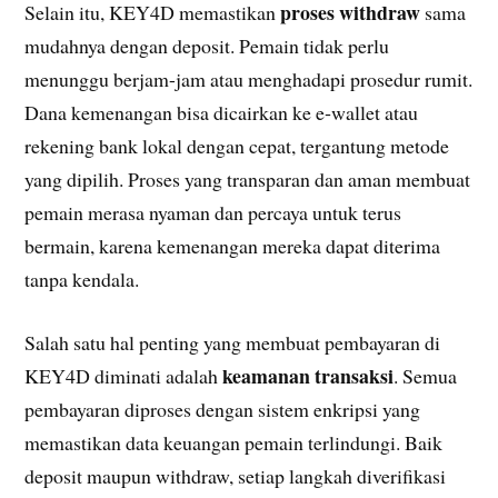
proses withdraw
Selain itu, KEY4D memastikan
sama
mudahnya dengan deposit. Pemain tidak perlu
menunggu berjam-jam atau menghadapi prosedur rumit.
Dana kemenangan bisa dicairkan ke e‑wallet atau
rekening bank lokal dengan cepat, tergantung metode
yang dipilih. Proses yang transparan dan aman membuat
pemain merasa nyaman dan percaya untuk terus
bermain, karena kemenangan mereka dapat diterima
tanpa kendala.
Salah satu hal penting yang membuat pembayaran di
keamanan transaksi
KEY4D diminati adalah
. Semua
pembayaran diproses dengan sistem enkripsi yang
memastikan data keuangan pemain terlindungi. Baik
deposit maupun withdraw, setiap langkah diverifikasi