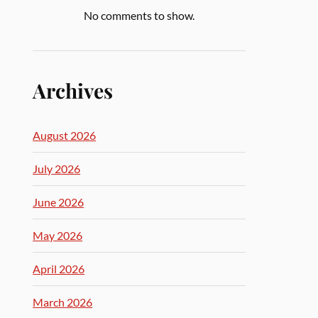
No comments to show.
Archives
August 2026
July 2026
June 2026
May 2026
April 2026
March 2026