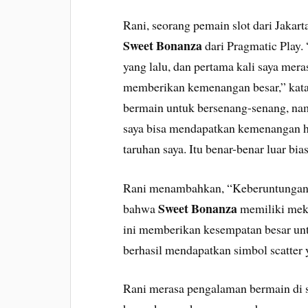
Rani, seorang pemain slot dari Jaka
Sweet Bonanza
dari Pragmatic Play. 
yang lalu, dan pertama kali saya meras
memberikan kemenangan besar,” kata
bermain untuk bersenang-senang, namu
saya bisa mendapatkan kemenangan h
taruhan saya. Itu benar-benar luar bia
Rani menambahkan, “Keberuntungan m
Sweet Bonanza
bahwa
memiliki mek
ini memberikan kesempatan besar un
berhasil mendapatkan simbol scatter
Rani merasa pengalaman bermain di s