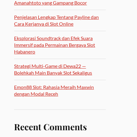
Amanahtoto yang Gampang Bocor
Penjelasan Lengkap Tentang Payline dan
Cara Kerjanya di Slot Online
Eksplorasi Soundtrack dan Efek Suara
Immersif pada Permainan Bergaya Slot
Habanero
Strategi Multi-Game di Dewa22 —
Bolehkah Main Banyak Slot Sekaligus
Emon88 Slot: Rahasia Meraih Maxwin
dengan Modal Receh
Recent Comments