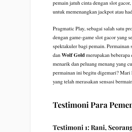
pemain jatuh cinta dengan slot gaco
untuk memenangkan jackpot atau hadi
Pragmatic Play, sebagai salah satu pro
dengan game-game slot gacor yang 
spektakuler bagi pemain. Permainan 
Wolf Gold
dan
merupakan beberapa c
menarik dan peluang menang yang cu
permainan ini begitu digemari? Mari 
yang telah merasakan sensasi bermain
Testimoni Para Pemen
Testimoni 1: Rani, Seoran