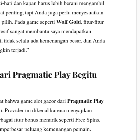
i-hati dan kapan harus lebih berani mengambil
t penting, tapi Anda juga perlu menyesuaikan
Wolf Gold
 pilih. Pada game seperti
, fitur-fitur
gresif sangat membantu saya mendapatkan
t, tidak selalu ada kemenangan besar, dan Anda
kin terjadi.”
ari Pragmatic Play Begitu
Pragmatic Play
ihat bahwa game slot gacor dari
i. Provider ini dikenal karena menyajikan
agai fitur bonus menarik seperti Free Spins,
memperbesar peluang kemenangan pemain.