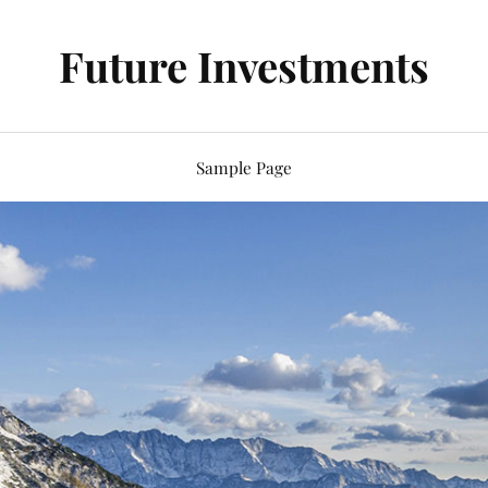
Future Investments
Sample Page