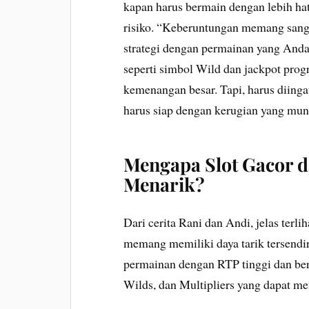
kapan harus bermain dengan lebih hat
risiko. “Keberuntungan memang sanga
strategi dengan permainan yang Anda
seperti simbol Wild dan jackpot pro
kemenangan besar. Tapi, harus diinga
harus siap dengan kerugian yang mung
Mengapa Slot Gacor d
Menarik?
Dari cerita Rani dan Andi, jelas terl
memang memiliki daya tarik tersendir
permainan dengan RTP tinggi dan berb
Wilds, dan Multipliers yang dapat 