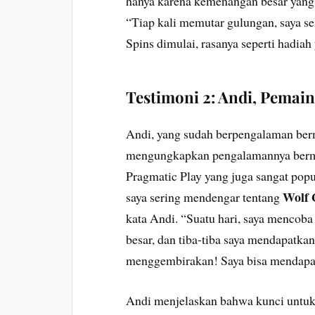
hanya karena kemenangan besar yang d
“Tiap kali memutar gulungan, saya sel
Spins dimulai, rasanya seperti hadiah
Testimoni 2: Andi, Pemai
Andi, yang sudah berpengalaman berm
mengungkapkan pengalamannya ber
Pragmatic Play yang juga sangat popu
Wolf 
saya sering mendengar tentang
kata Andi. “Suatu hari, saya mencob
besar, dan tiba-tiba saya mendapatka
menggembirakan! Saya bisa mendapatk
Andi menjelaskan bahwa kunci untu