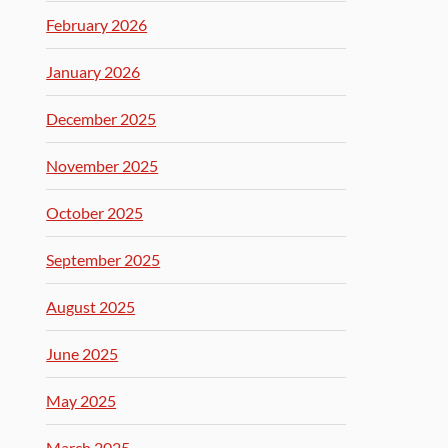
February 2026
January 2026
December 2025
November 2025
October 2025
September 2025
August 2025
June 2025
May 2025
March 2025