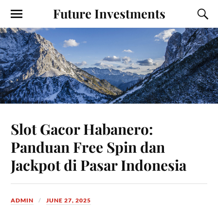
Future Investments
Slot Gacor Habanero:
Panduan Free Spin dan
Jackpot di Pasar Indonesia
ADMIN
JUNE 27, 2025