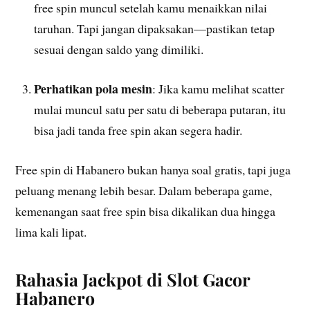
free spin muncul setelah kamu menaikkan nilai
taruhan. Tapi jangan dipaksakan—pastikan tetap
sesuai dengan saldo yang dimiliki.
Perhatikan pola mesin
: Jika kamu melihat scatter
mulai muncul satu per satu di beberapa putaran, itu
bisa jadi tanda free spin akan segera hadir.
Free spin di Habanero bukan hanya soal gratis, tapi juga
peluang menang lebih besar. Dalam beberapa game,
kemenangan saat free spin bisa dikalikan dua hingga
lima kali lipat.
Rahasia Jackpot di Slot Gacor
Habanero